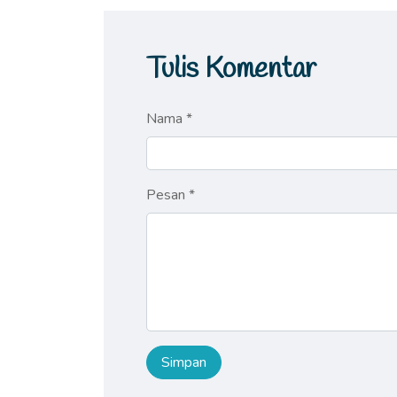
Tulis Komentar
Nama *
Pesan *