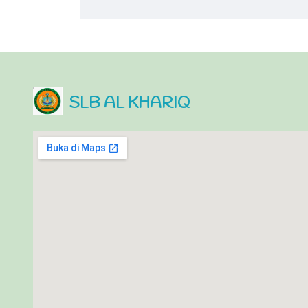
SLB AL KHARIQ