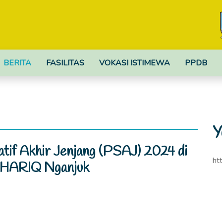
BERITA
FASILITAS
VOKASI ISTIMEWA
PPDB
Y
tif Akhir Jenjang (PSAJ) 2024 di
ht
HARIQ Nganjuk