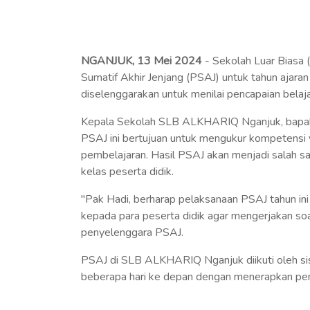
NGANJUK, 13 Mei 2024
- Sekolah Luar Biasa 
Sumatif Akhir Jenjang (PSAJ) untuk tahun ajar
diselenggarakan untuk menilai pencapaian belaj
Kepala Sekolah SLB ALKHARIQ Nganjuk, bapa
PSAJ ini bertujuan untuk mengukur kompetensi y
pembelajaran. Hasil PSAJ akan menjadi salah sa
kelas peserta didik.
"Pak Hadi, berharap pelaksanaan PSAJ tahun ini 
kepada para peserta didik agar mengerjakan soal
penyelenggara PSAJ.
PSAJ di SLB ALKHARIQ Nganjuk diikuti oleh si
beberapa hari ke depan dengan menerapkan pe